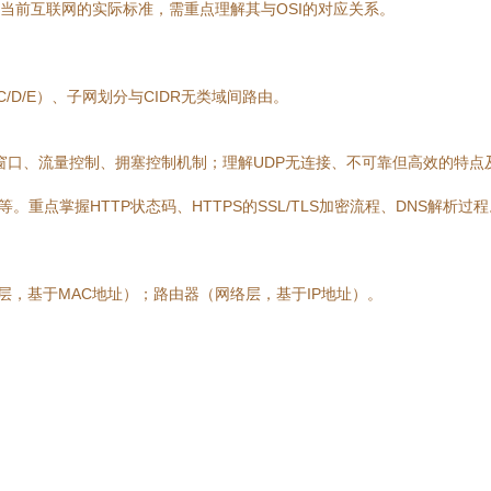
当前互联网的实际标准，需重点理解其与OSI的对应关系。
B/C/D/E）、子网划分与CIDR无类域间路由。
滑动窗口、流量控制、拥塞控制机制；理解UDP无连接、不可靠但高效的特点
HCP等。重点掌握HTTP状态码、HTTPS的SSL/TLS加密流程、DNS解析过
层，基于MAC地址）；路由器（网络层，基于IP地址）。