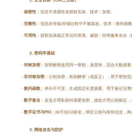
1. 安全目标（CIA三元组）
-
保密性
：信息不泄露给未授权实体。技术：加密。
-
完整性
：信息在传输/存储过程中不被篡改。技术：散列函数
-
可用性
：授权实体能正常访问资源。威胁：拒绝服务攻击（Do
2. 密码学基础
-
对称加密
：加密解密使用同一密钥，速度快，适合大数据量。
-
非对称加密
：公钥加密，私钥解密（或反之），用于密钥交换
-
散列函数
：单向不可逆，生成固定长度摘要。用于验证完整性
-
数字签名
：发送方用私钥对摘要加密，接收方用公钥验证，
-
数字证书与PKI
：由可信CA签发，绑定公钥与身份信息，构
3. 网络攻击与防护